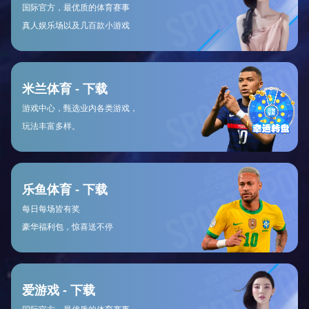
最终，这场技术争议或许可以成为推动杭州乒乓球队改革的
一次契机。如果能够借此机会实施合理变革，使团队结构更
加合理，再加上逐步完善的管理机制，那么无疑将为杭州市
乃至国家级别赛事培养出更多优秀人才。
4、解决方案与建议
为了妥善解决当前所面临的问题，可以考虑建立一个由教
练、运动员以及专业顾问组成的信息交流平台。这一平台可
以定期举行会议，共同探讨技战术安排，以及各自对比赛表
现和训练效果等方面展开反馈。通过开放式交流，有助于形
成良好的互动氛围.
其次，在培训过程中，应充分运用现代科技手段，如视频分