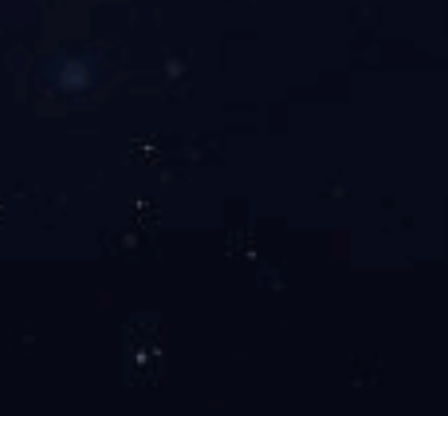
成效展示
公司头条
服务宗旨
接洽
HAHA体育官网
推荐文章
武汉乒乓球队战术实力强劲荣登全国
乒乓球战术排行榜第一名
2026-01-30