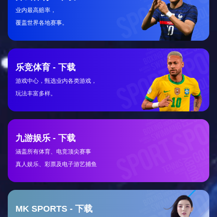
未来的发展产生直接影响。如果教练组能够及时调整策略，
将不同声音整合起来，将会推动整个团队向前发展。同时，
也能够增强团队内部成员之间的信息沟通，提高合作默契
度。
然而，如果这些分歧得不到妥善处理，则可能导致团队士气
低落，甚至出现内耗。在这样的情况下，不仅难以吸引优秀
人
HAHA体育平台
才加盟，也会让现有运动员感到失望，从
而影响他们的表现。因此，为了避免负面影响，必须采取有
效措施化解这些矛盾。